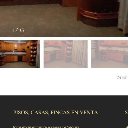
1
/
15
Views:
PISOS, CASAS, FINCAS EN VENTA
Inmuebles en venta en Beas de Segura