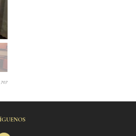
707
SÍGUENOS