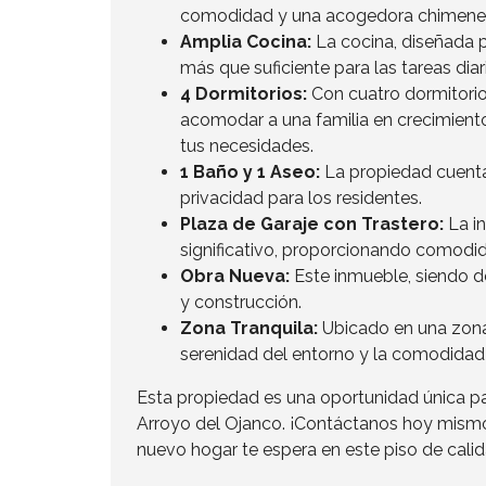
comodidad y una acogedora chimenea,
Amplia Cocina:
La cocina, diseñada pa
más que suficiente para las tareas diar
4 Dormitorios:
Con cuatro dormitorios
acomodar a una familia en crecimient
tus necesidades.
1 Baño y 1 Aseo:
La propiedad cuent
privacidad para los residentes.
Plaza de Garaje con Trastero:
La in
significativo, proporcionando comodi
Obra Nueva:
Este inmueble, siendo d
y construcción.
Zona Tranquila:
Ubicado en una zona 
serenidad del entorno y la comodidad
Esta propiedad es una oportunidad única p
Arroyo del Ojanco. ¡Contáctanos hoy mismo 
nuevo hogar te espera en este piso de cali