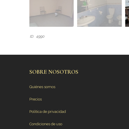
ID:
4990
SOBRE NOSOTROS
Quiénes somos
Precios
Política de privacidad
Condiciones de uso