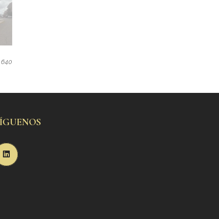
640
SÍGUENOS