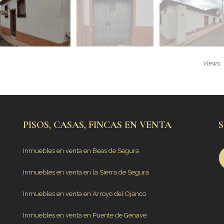
Views:
PISOS, CASAS, FINCAS EN VENTA
Inmuebles en venta en Beas de Segura
Inmuebles en venta en la Sierra de Segura
Inmuebles en venta en Arroyo del Ojanco
Inmuebles en venta en Puente de Génave