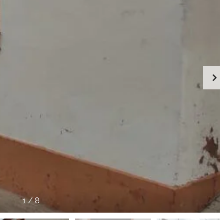
1
/
8