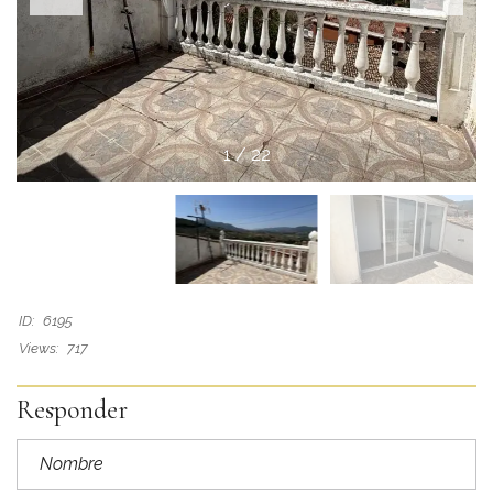
1
/
22
ID:
6195
Views:
717
Responder