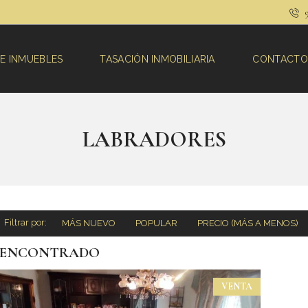
9
E INMUEBLES
TASACIÓN INMOBILIARIA
CONTACTO
LABRADORES
Filtrar por:
MÁS NUEVO
POPULAR
PRECIO (MÁS A MENOS)
1 ENCONTRADO
VENTA