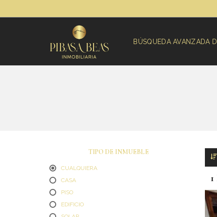
BÚSQUEDA AVANZADA D
TIPO DE INMUEBLE
CUALQUIERA
CASA
PISO
EDIFICIO
SOLAR