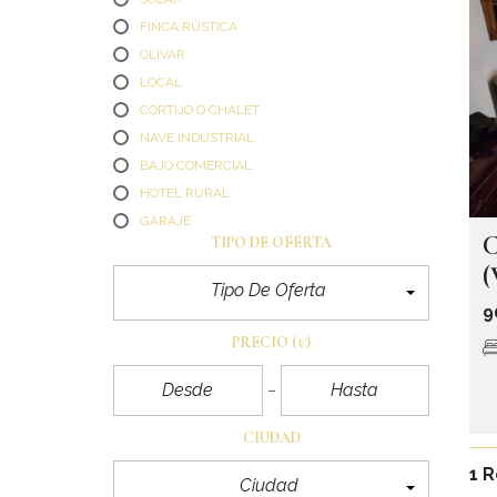
FINCA RÚSTICA
OLIVAR
LOCAL
CORTIJO O CHALET
NAVE INDUSTRIAL
BAJO COMERCIAL
HOTEL RURAL
GARAJE
TIPO DE OFERTA
Tipo De Oferta
9
PRECIO
(€)
CIUDAD
1 
Ciudad